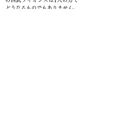
の西武ライオンズは1人の力で
どうなるものでもありません。
急に強くなって、優勝を狙える
ようになるわけないし。最下位
回避のために西武で投げ続けて
もらうのは、才能の無駄遣いに
も思えます。だから、いいんじ
ゃないの。ドラフトで指名した
から獲得できただけだし。永遠
じゃないし。選手とチームは一
体ではないと割り切きらない
と。
2025年11月17日