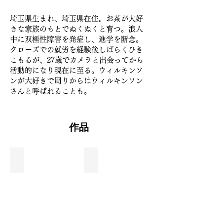
埼玉県生まれ、埼玉県在住。お茶が大好
きな家族のもとでぬくぬくと育つ。浪人
中に双極性障害を発症し、進学を断念。
クローズでの就労を経験後しばらくひき
こもるが、27歳でカメラと出会ってから
活動的になり現在に至る。ウィルキンソ
ンが大好きで周りからはウィルキンソン
さんと呼ばれることも。
作品
HAPPY NEW YEAR !!
躍動